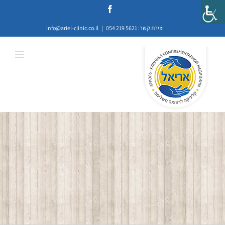
לג
Facebook
תוכן
יצירת קשר: 5621 219 054
|
info@ariel-clinic.co.il