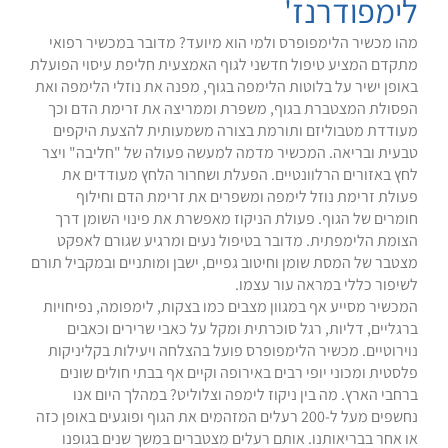
לימפודרנז'
מהו מכשיר הלימפופרס ולמי הוא מיועד? מדובר במכשיר רפואי
מתקדם המציע טיפול חדשני לגוף האמצעית חליפת עיסוי הפועלת
באופן ישיר על בלוטות הלימפה בגוף, מפנה את נוזלי הלימפה ואת
הפסולת המצטברת בגוף, משפרת וממריצה את זרימת הדם וכך
מעודדת מטבוליזם ותורמת בצורה משמעותית להצעת היקפים
טבעית ובריאה. המכשיר מדמה למעשה פעולה של "חליבה" ויצר
לחץ באזורים הרלוונטיים. הפעלת ושחרור הלחץ מעודדים את
פעולת זרימת נוזל לימפה ומשפרים את זרימת הדם וחילוף
חומרים של הגוף. פעולת הניקוז מאפשרת את פינוי השומן דרך
הצומת הלימפתית. מדובר בטיפול נעים ומרגיע שגורם לאפקט
מצטבר של המסת שומן וחיטוב גפיים, ישבן ומותניים ובמקביל תורם
לשיפור כללי במראה עור עצמו.
המכשיר מסייע אף במגוון מצבים כמו בצקות, לימפומה, נפיחויות
ברגליים, דליות, רגל סוכרתית ומקל על כאבי שרירים וכאבים
נוירוטיים. מכשיר הלימפופרס פועל בהצלחה ויעילות בקליניקות
פלסטית ומכוני יופי רבים באירופה וקיים אף בבתי חולים שונים
ברחבי הארץ. מה בין ניקוז לימפה וצלוליט? במהלך היום אנו
נחשפים מעל ל-200 רעלים המזהמים את הגוף ופוגעים באופן כזה
או אחר בבריאותנו. אותם רעלים מצטברים במשך שנים בגופנו