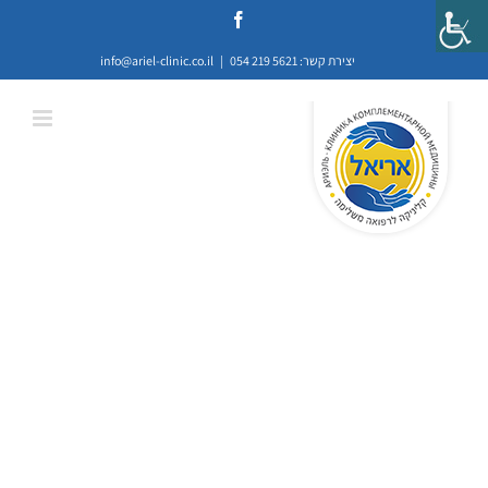
לג
Facebook
תוכן
יצירת קשר: 5621 219 054
|
info@ariel-clinic.co.il