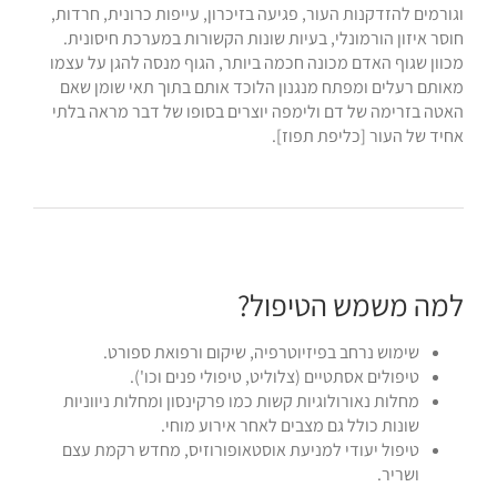
וגורמים להזדקנות העור, פגיעה בזיכרון, עייפות כרונית, חרדות,
חוסר איזון הורמונלי, בעיות שונות הקשורות במערכת חיסונית.
מכוון שגוף האדם מכונה חכמה ביותר, הגוף מנסה להגן על עצמו
מאותם רעלים ומפתח מנגנון הלוכד אותם בתוך תאי שומן שאם
האטה בזרימה של דם ולימפה יוצרים בסופו של דבר מראה בלתי
אחיד של העור [כליפת תפוז].
למה משמש הטיפול?
שימוש נרחב בפיזיוטרפיה, שיקום ורפואת ספורט.
טיפולים אסתטיים (צלוליט, טיפולי פנים וכו').
מחלות נאורולוגיות קשות כמו פרקינסון ומחלות ניווניות
שונות כולל גם מצבים לאחר אירוע מוחי.
טיפול יעודי למניעת אוסטאופורוזיס, מחדש רקמת עצם
ושריר.