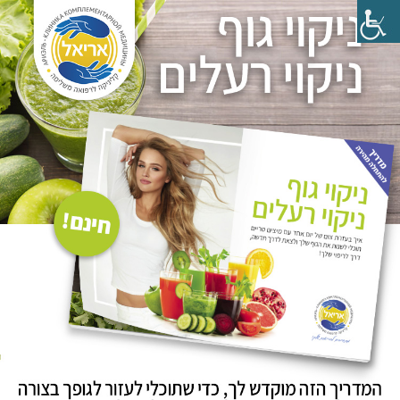
לג
תוכן